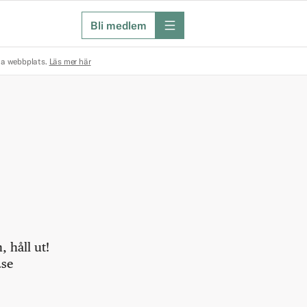
Bli medlem
meny
na webbplats.
Läs mer här
 håll ut!
.se