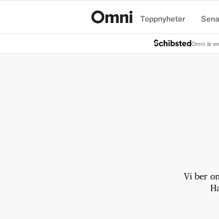
Toppnyheter
Sena
Hem
Omni är en
Vi ber o
Ha