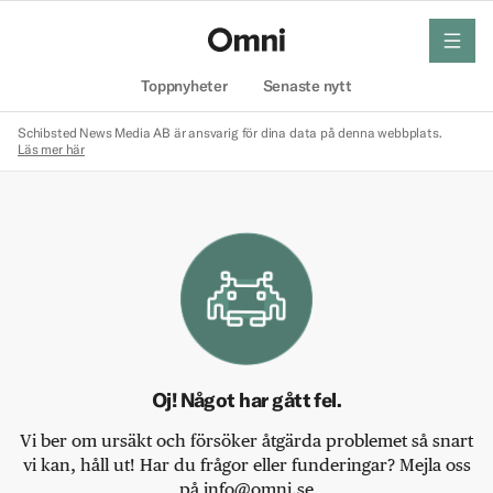
meny
Hem
Toppnyheter
Senaste nytt
Schibsted News Media AB är ansvarig för dina data på denna webbplats.
Läs mer här
Oj! Något har gått fel.
Vi ber om ursäkt och försöker åtgärda problemet så snart
vi kan, håll ut! Har du frågor eller funderingar? Mejla oss
på info@omni.se