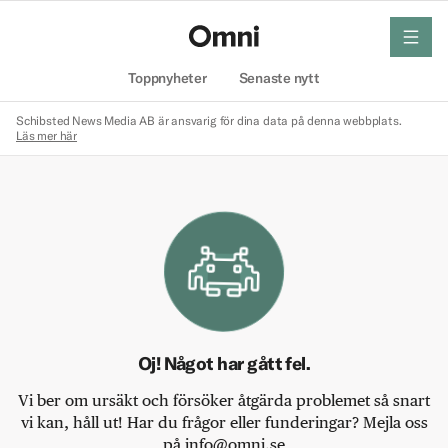
meny
Hem
Toppnyheter
Senaste nytt
Schibsted News Media AB är ansvarig för dina data på denna webbplats.
Läs mer här
Oj! Något har gått fel.
Vi ber om ursäkt och försöker åtgärda problemet så snart
vi kan, håll ut! Har du frågor eller funderingar? Mejla oss
på info@omni.se