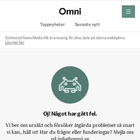
meny
Hem
Toppnyheter
Senaste nytt
Schibsted News Media AB är ansvarig för dina data på denna webbplats.
Läs mer här
Oj! Något har gått fel.
Vi ber om ursäkt och försöker åtgärda problemet så snart
vi kan, håll ut! Har du frågor eller funderingar? Mejla oss
på info@omni.se