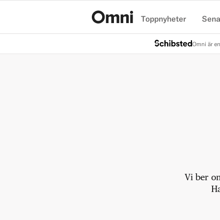
Toppnyheter
Sena
Hem
Omni är en
Vi ber o
Ha