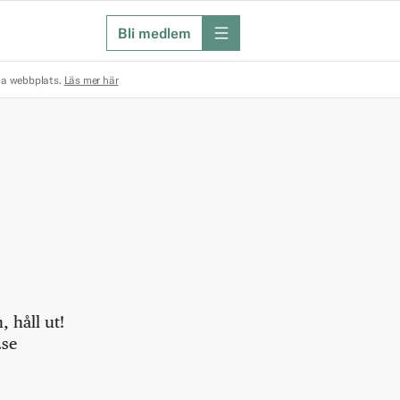
Bli medlem
meny
na webbplats.
Läs mer här
 håll ut!
.se