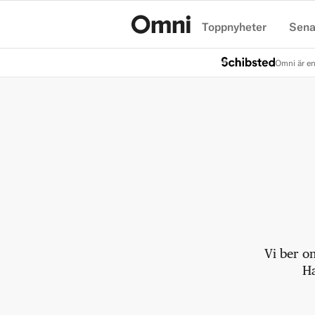
Toppnyheter
Sena
Hem
Omni är en
Vi ber o
Ha