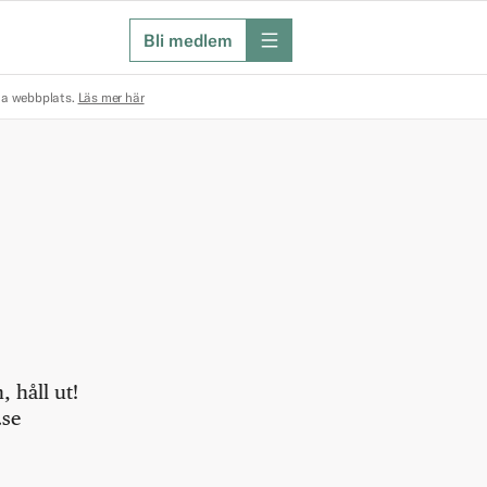
Bli medlem
meny
na webbplats.
Läs mer här
 håll ut!
.se