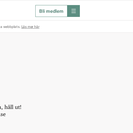
Bli medlem
meny
na webbplats.
Läs mer här
 håll ut!
.se