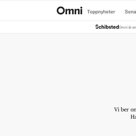
Toppnyheter
Sena
Hem
Omni är en
Vi ber o
Ha