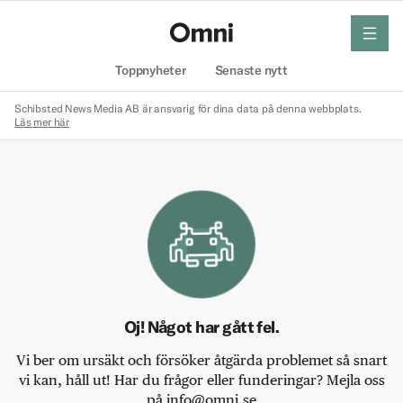
meny
Hem
Toppnyheter
Senaste nytt
Schibsted News Media AB är ansvarig för dina data på denna webbplats.
Läs mer här
Oj! Något har gått fel.
Vi ber om ursäkt och försöker åtgärda problemet så snart
vi kan, håll ut! Har du frågor eller funderingar? Mejla oss
på info@omni.se