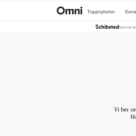
Toppnyheter
Sena
Hem
Omni är en
Vi ber o
Ha