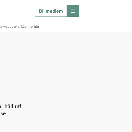
Bli medlem
meny
na webbplats.
Läs mer här
 håll ut!
.se