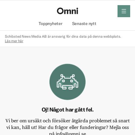
meny
Hem
Toppnyheter
Senaste nytt
Schibsted News Media AB är ansvarig för dina data på denna webbplats.
Läs mer här
Oj! Något har gått fel.
Vi ber om ursäkt och försöker åtgärda problemet så snart
vi kan, håll ut! Har du frågor eller funderingar? Mejla oss
på info@omni.se