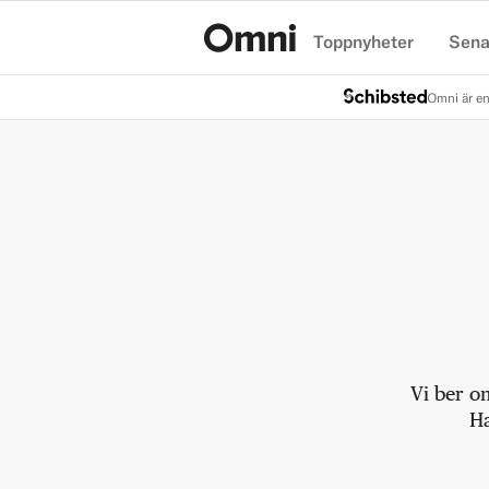
Toppnyheter
Sena
Hem
Omni är en
Vi ber o
Ha