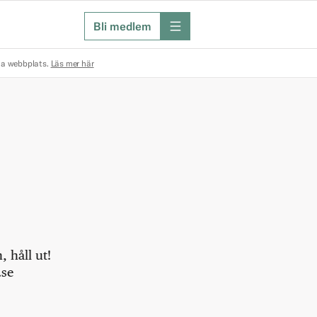
Bli medlem
meny
na webbplats.
Läs mer här
 håll ut!
.se