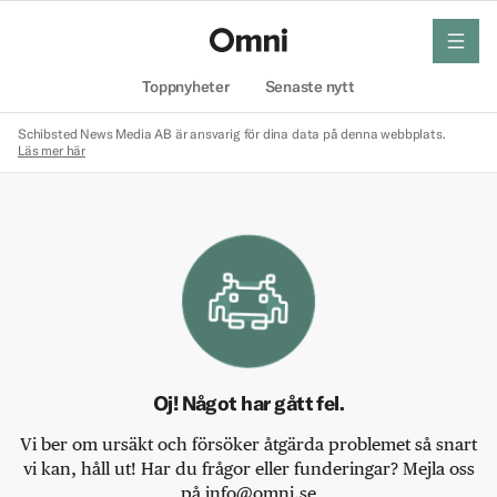
meny
Hem
Toppnyheter
Senaste nytt
Schibsted News Media AB är ansvarig för dina data på denna webbplats.
Läs mer här
Oj! Något har gått fel.
Vi ber om ursäkt och försöker åtgärda problemet så snart
vi kan, håll ut! Har du frågor eller funderingar? Mejla oss
på info@omni.se