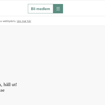
Bli medlem
meny
na webbplats.
Läs mer här
 håll ut!
.se