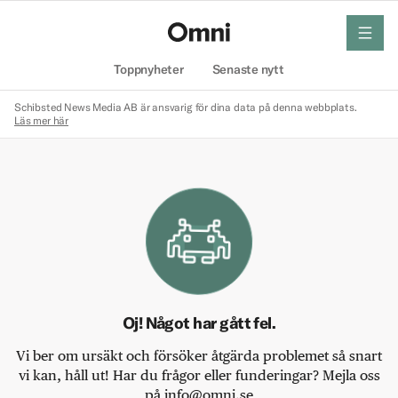
meny
Hem
Toppnyheter
Senaste nytt
Schibsted News Media AB är ansvarig för dina data på denna webbplats.
Läs mer här
Oj! Något har gått fel.
Vi ber om ursäkt och försöker åtgärda problemet så snart
vi kan, håll ut! Har du frågor eller funderingar? Mejla oss
på info@omni.se