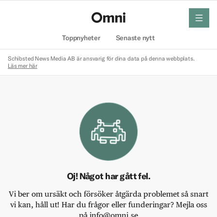
meny
Hem
Toppnyheter
Senaste nytt
Schibsted News Media AB är ansvarig för dina data på denna webbplats.
Läs mer här
Oj! Något har gått fel.
Vi ber om ursäkt och försöker åtgärda problemet så snart
vi kan, håll ut! Har du frågor eller funderingar? Mejla oss
på info@omni.se