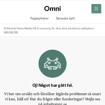
meny
Hem
Toppnyheter
Senaste nytt
Schibsted News Media AB är ansvarig för dina data på denna webbplats.
Läs mer här
Oj! Något har gått fel.
Vi ber om ursäkt och försöker åtgärda problemet så snart
vi kan, håll ut! Har du frågor eller funderingar? Mejla oss
på info@omni.se