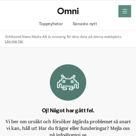
meny
Hem
Toppnyheter
Senaste nytt
Schibsted News Media AB är ansvarig för dina data på denna webbplats.
Läs mer här
Oj! Något har gått fel.
Vi ber om ursäkt och försöker åtgärda problemet så snart
vi kan, håll ut! Har du frågor eller funderingar? Mejla oss
på info@omni.se