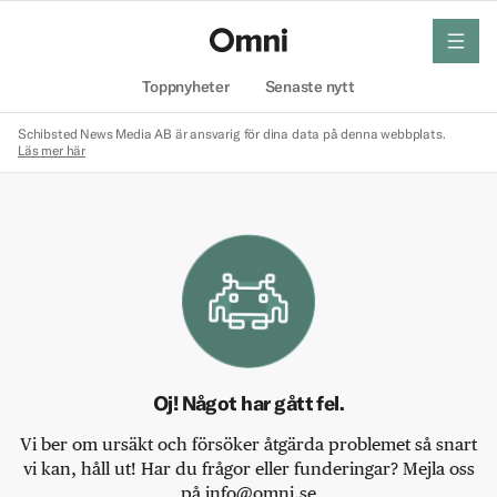
meny
Hem
Toppnyheter
Senaste nytt
Schibsted News Media AB är ansvarig för dina data på denna webbplats.
Läs mer här
Oj! Något har gått fel.
Vi ber om ursäkt och försöker åtgärda problemet så snart
vi kan, håll ut! Har du frågor eller funderingar? Mejla oss
på info@omni.se