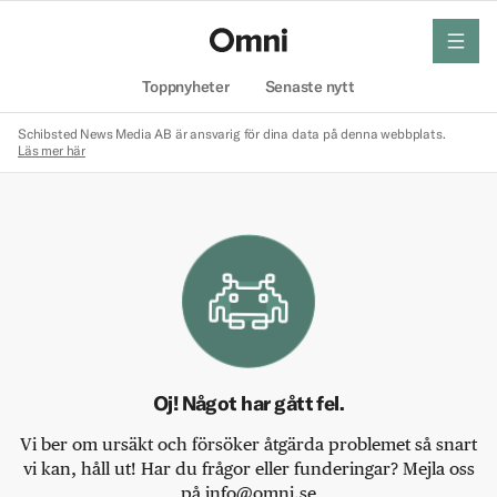
meny
Hem
Toppnyheter
Senaste nytt
Schibsted News Media AB är ansvarig för dina data på denna webbplats.
Läs mer här
Oj! Något har gått fel.
Vi ber om ursäkt och försöker åtgärda problemet så snart
vi kan, håll ut! Har du frågor eller funderingar? Mejla oss
på info@omni.se