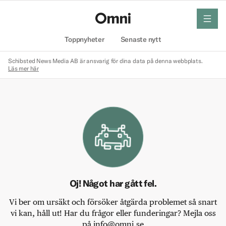
meny
Hem
Toppnyheter
Senaste nytt
Schibsted News Media AB är ansvarig för dina data på denna webbplats.
Läs mer här
Oj! Något har gått fel.
Vi ber om ursäkt och försöker åtgärda problemet så snart
vi kan, håll ut! Har du frågor eller funderingar? Mejla oss
på info@omni.se