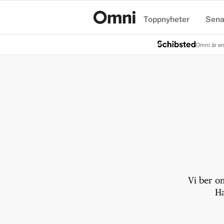
Toppnyheter
Sena
Hem
Omni är en
Vi ber o
Ha