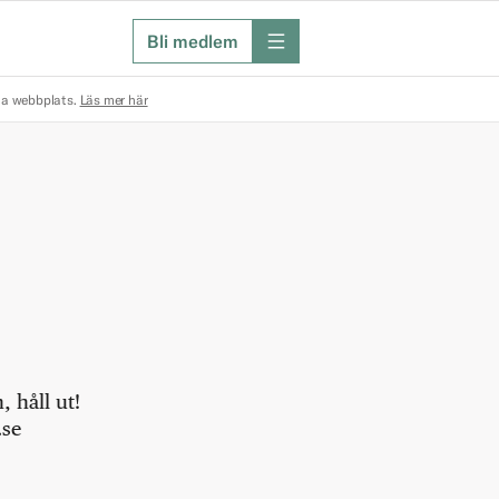
Bli medlem
meny
na webbplats.
Läs mer här
 håll ut!
.se