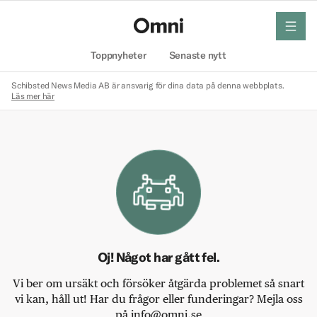
meny
Hem
Toppnyheter
Senaste nytt
Schibsted News Media AB är ansvarig för dina data på denna webbplats.
Läs mer här
Oj! Något har gått fel.
Vi ber om ursäkt och försöker åtgärda problemet så snart
vi kan, håll ut! Har du frågor eller funderingar? Mejla oss
på info@omni.se