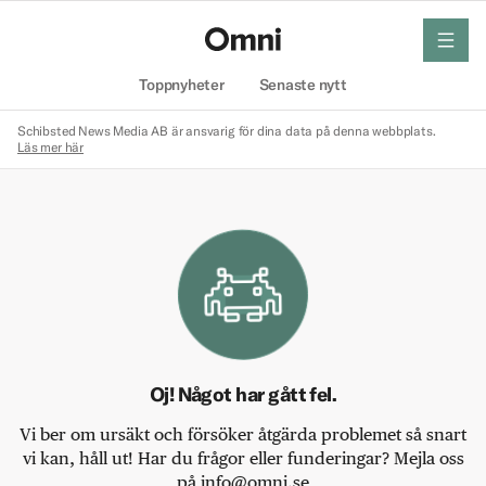
meny
Hem
Toppnyheter
Senaste nytt
Schibsted News Media AB är ansvarig för dina data på denna webbplats.
Läs mer här
Oj! Något har gått fel.
Vi ber om ursäkt och försöker åtgärda problemet så snart
vi kan, håll ut! Har du frågor eller funderingar? Mejla oss
på info@omni.se