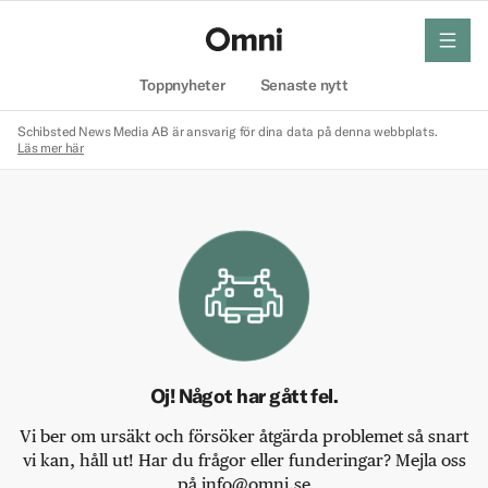
meny
Hem
Toppnyheter
Senaste nytt
Schibsted News Media AB är ansvarig för dina data på denna webbplats.
Läs mer här
Oj! Något har gått fel.
Vi ber om ursäkt och försöker åtgärda problemet så snart
vi kan, håll ut! Har du frågor eller funderingar? Mejla oss
på info@omni.se