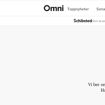
Toppnyheter
Sena
Hem
Omni är en
Vi ber o
Ha