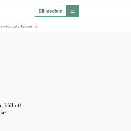
Bli medlem
meny
na webbplats.
Läs mer här
 håll ut!
.se