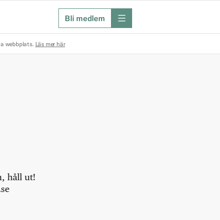
Bli medlem
meny
na webbplats.
Läs mer här
 håll ut!
.se