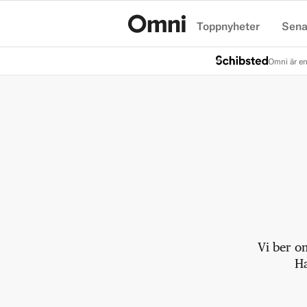
Toppnyheter
Sena
Hem
Omni är en
Vi ber o
Ha