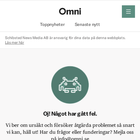
meny
Hem
Toppnyheter
Senaste nytt
Schibsted News Media AB är ansvarig för dina data på denna webbplats.
Läs mer här
Oj! Något har gått fel.
Vi ber om ursäkt och försöker åtgärda problemet så snart
vi kan, håll ut! Har du frågor eller funderingar? Mejla oss
på info@omni.se