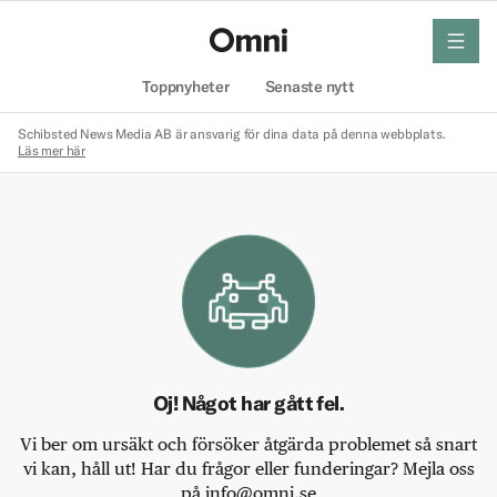
meny
Hem
Toppnyheter
Senaste nytt
Schibsted News Media AB är ansvarig för dina data på denna webbplats.
Läs mer här
Oj! Något har gått fel.
Vi ber om ursäkt och försöker åtgärda problemet så snart
vi kan, håll ut! Har du frågor eller funderingar? Mejla oss
på info@omni.se