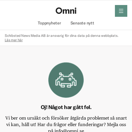
meny
Hem
Toppnyheter
Senaste nytt
Schibsted News Media AB är ansvarig för dina data på denna webbplats.
Läs mer här
Oj! Något har gått fel.
Vi ber om ursäkt och försöker åtgärda problemet så snart
vi kan, håll ut! Har du frågor eller funderingar? Mejla oss
på info@omni.se