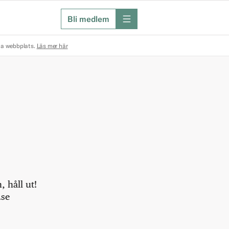
Bli medlem
meny
na webbplats.
Läs mer här
 håll ut!
.se