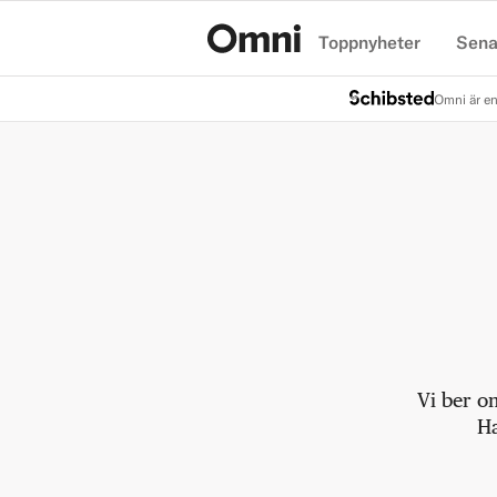
Toppnyheter
Sena
Hem
Omni är en
Vi ber o
Ha