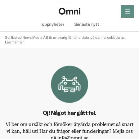
meny
Hem
Toppnyheter
Senaste nytt
Schibsted News Media AB är ansvarig för dina data på denna webbplats.
Läs mer här
Oj! Något har gått fel.
Vi ber om ursäkt och försöker åtgärda problemet så snart
vi kan, håll ut! Har du frågor eller funderingar? Mejla oss
på info@omni.se