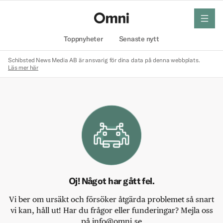
meny
Hem
Toppnyheter
Senaste nytt
Schibsted News Media AB är ansvarig för dina data på denna webbplats.
Läs mer här
Oj! Något har gått fel.
Vi ber om ursäkt och försöker åtgärda problemet så snart
vi kan, håll ut! Har du frågor eller funderingar? Mejla oss
på info@omni.se