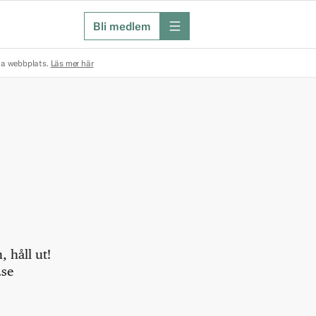
Bli medlem
meny
na webbplats.
Läs mer här
 håll ut!
.se