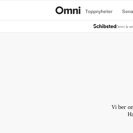
Toppnyheter
Sena
Hem
Omni är en
Vi ber o
Ha