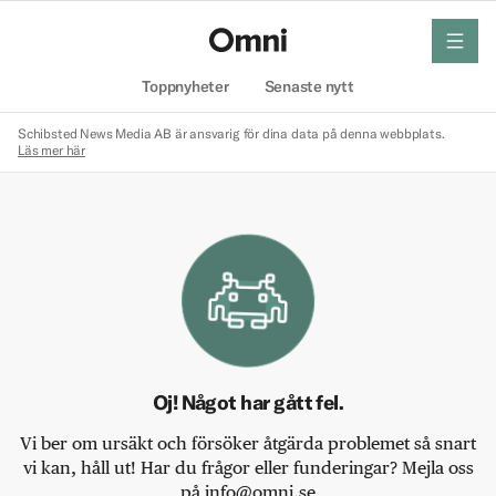
meny
Hem
Toppnyheter
Senaste nytt
Schibsted News Media AB är ansvarig för dina data på denna webbplats.
Läs mer här
Oj! Något har gått fel.
Vi ber om ursäkt och försöker åtgärda problemet så snart
vi kan, håll ut! Har du frågor eller funderingar? Mejla oss
på info@omni.se