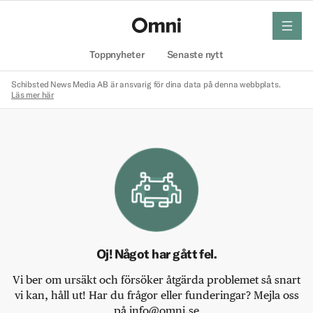
meny
Hem
Toppnyheter
Senaste nytt
Schibsted News Media AB är ansvarig för dina data på denna webbplats.
Läs mer här
Oj! Något har gått fel.
Vi ber om ursäkt och försöker åtgärda problemet så snart
vi kan, håll ut! Har du frågor eller funderingar? Mejla oss
på info@omni.se