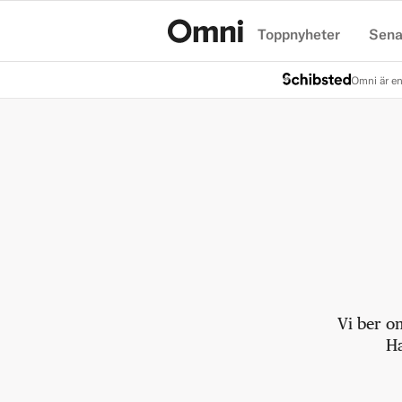
Toppnyheter
Sena
Hem
Omni är en
Vi ber o
Ha