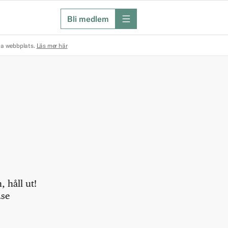
Bli medlem
meny
na webbplats.
Läs mer här
 håll ut!
.se