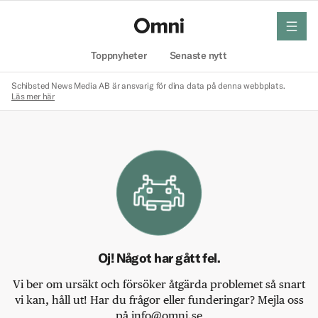
meny
Hem
Toppnyheter
Senaste nytt
Schibsted News Media AB är ansvarig för dina data på denna webbplats.
Läs mer här
Oj! Något har gått fel.
Vi ber om ursäkt och försöker åtgärda problemet så snart
vi kan, håll ut! Har du frågor eller funderingar? Mejla oss
på info@omni.se