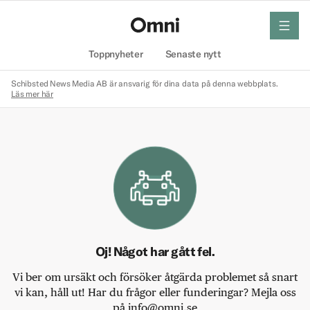
meny
Hem
Toppnyheter
Senaste nytt
Schibsted News Media AB är ansvarig för dina data på denna webbplats.
Läs mer här
Oj! Något har gått fel.
Vi ber om ursäkt och försöker åtgärda problemet så snart
vi kan, håll ut! Har du frågor eller funderingar? Mejla oss
på info@omni.se