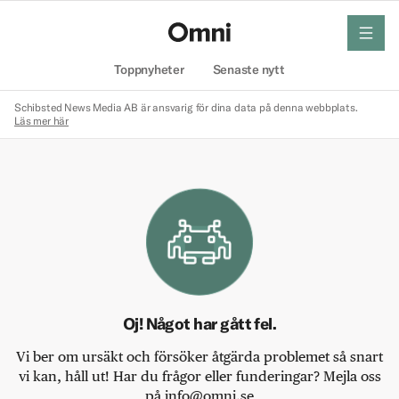
meny
Hem
Toppnyheter
Senaste nytt
Schibsted News Media AB är ansvarig för dina data på denna webbplats.
Läs mer här
Oj! Något har gått fel.
Vi ber om ursäkt och försöker åtgärda problemet så snart
vi kan, håll ut! Har du frågor eller funderingar? Mejla oss
på info@omni.se