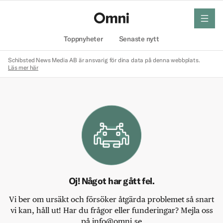
meny
Hem
Toppnyheter
Senaste nytt
Schibsted News Media AB är ansvarig för dina data på denna webbplats.
Läs mer här
Oj! Något har gått fel.
Vi ber om ursäkt och försöker åtgärda problemet så snart
vi kan, håll ut! Har du frågor eller funderingar? Mejla oss
på info@omni.se