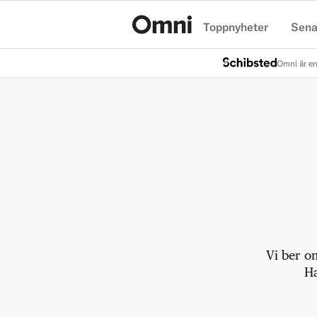
Toppnyheter
Sena
Hem
Omni är en
Vi ber o
Ha