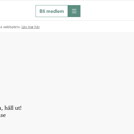
Bli medlem
meny
na webbplats.
Läs mer här
 håll ut!
.se