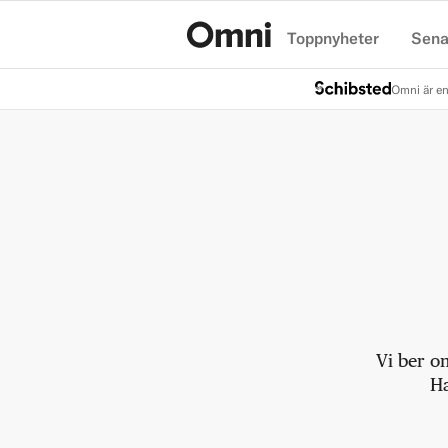
Toppnyheter
Sena
Hem
Omni är en
Vi ber o
Ha