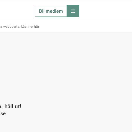
Bli medlem
meny
na webbplats.
Läs mer här
 håll ut!
.se