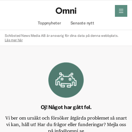
meny
Hem
Toppnyheter
Senaste nytt
Schibsted News Media AB är ansvarig för dina data på denna webbplats.
Läs mer här
Oj! Något har gått fel.
Vi ber om ursäkt och försöker åtgärda problemet så snart
vi kan, håll ut! Har du frågor eller funderingar? Mejla oss
på info@omni.se