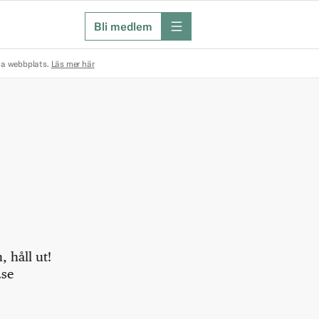
Bli medlem
meny
na webbplats.
Läs mer här
 håll ut!
.se