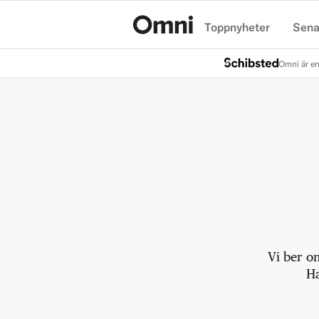
Toppnyheter
Sena
Hem
Omni är en
Vi ber o
Ha