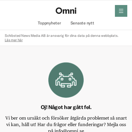
meny
Hem
Toppnyheter
Senaste nytt
Schibsted News Media AB är ansvarig för dina data på denna webbplats.
Läs mer här
Oj! Något har gått fel.
Vi ber om ursäkt och försöker åtgärda problemet så snart
vi kan, håll ut! Har du frågor eller funderingar? Mejla oss
på info@omni.se