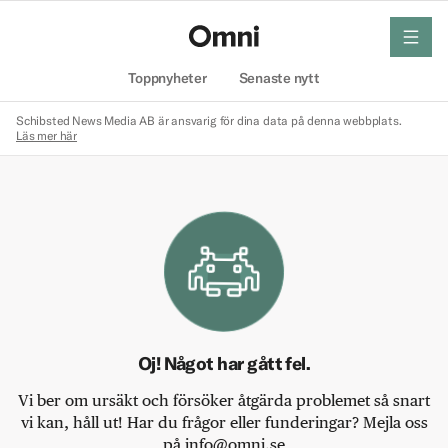
meny
Hem
Toppnyheter
Senaste nytt
Schibsted News Media AB är ansvarig för dina data på denna webbplats.
Läs mer här
Oj! Något har gått fel.
Vi ber om ursäkt och försöker åtgärda problemet så snart
vi kan, håll ut! Har du frågor eller funderingar? Mejla oss
på info@omni.se