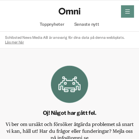
meny
Hem
Toppnyheter
Senaste nytt
Schibsted News Media AB är ansvarig för dina data på denna webbplats.
Läs mer här
Oj! Något har gått fel.
Vi ber om ursäkt och försöker åtgärda problemet så snart
vi kan, håll ut! Har du frågor eller funderingar? Mejla oss
på info@omni.se