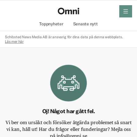
meny
Hem
Toppnyheter
Senaste nytt
Schibsted News Media AB är ansvarig för dina data på denna webbplats.
Läs mer här
Oj! Något har gått fel.
Vi ber om ursäkt och försöker åtgärda problemet så snart
vi kan, håll ut! Har du frågor eller funderingar? Mejla oss
på info@omni.se