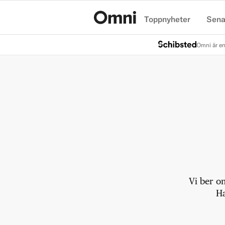
Toppnyheter
Sena
Hem
Omni är en
Vi ber o
Ha