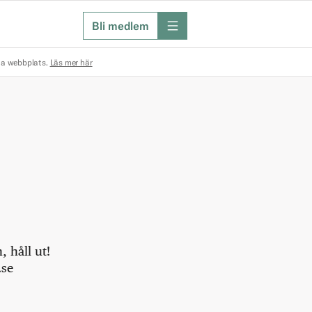
Bli medlem
meny
na webbplats.
Läs mer här
 håll ut!
.se