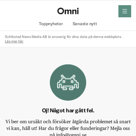
meny
Hem
Toppnyheter
Senaste nytt
Schibsted News Media AB är ansvarig för dina data på denna webbplats.
Läs mer här
Oj! Något har gått fel.
Vi ber om ursäkt och försöker åtgärda problemet så snart
vi kan, håll ut! Har du frågor eller funderingar? Mejla oss
på info@omni.se